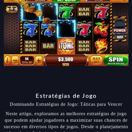
Estratégias de Jogo
Dominando Estratégias de Jogo: Táticas para Vencer
Neste artigo, exploramos as melhores estratégias de jogo
que podem ajudar jogadores a maximizar suas chances de
sucesso em diversos tipos de jogos. Desde o planejamento