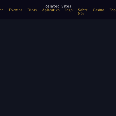
Related Sites
de
Eventos
Dicas
Aplicativo
Jogo
Sobre
Casino
Esp
Nós