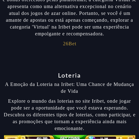
apresenta como uma alternativa excepcional no cenário
atual dos jogos de azar online. Portanto, se você é um
amante de apostas ou está apenas começando, explorar a
categoria 'Virtual' na Iribet pode ser uma experiência
empolgante e recompensadora.
26Bet
Loteria
A Emoção da Loteria na Iribet: Uma Chance de Mudança
de Vida
Explore o mundo das loterias no site Iribet, onde jogar
pode ser a oportunidade que você estava esperando.
Descubra os diferentes tipos de loterias, como participar, e
as promoções que tornam a experiência ainda mais
emocionante.