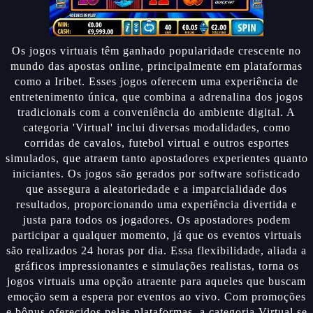
Os jogos virtuais têm ganhado popularidade crescente no
mundo das apostas online, principalmente em plataformas
como a Iribet. Esses jogos oferecem uma experiência de
entretenimento única, que combina a adrenalina dos jogos
tradicionais com a conveniência do ambiente digital. A
categoria 'Virtual' inclui diversas modalidades, como
corridas de cavalos, futebol virtual e outros esportes
simulados, que atraem tanto apostadores experientes quanto
iniciantes. Os jogos são gerados por software sofisticado
que assegura a aleatoriedade e a imparcialidade dos
resultados, proporcionando uma experiência divertida e
justa para todos os jogadores. Os apostadores podem
participar a qualquer momento, já que os eventos virtuais
são realizados 24 horas por dia. Essa flexibilidade, aliada a
gráficos impressionantes e simulações realistas, torna os
jogos virtuais uma opção atraente para aqueles que buscam
emoção sem a espera por eventos ao vivo. Com promoções
e bônus oferecidos pelas plataformas, a categoria Virtual se