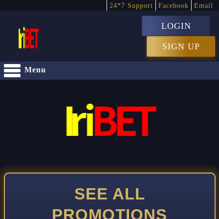
24*7 Support
Facebook
Email
LOGIN
SIGN UP
Menu
SEE ALL
PROMOTIONS