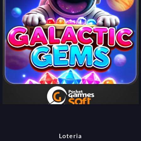
Loteria