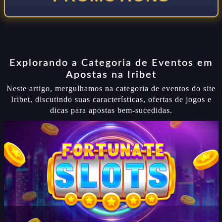
Explorando a Categoria de Eventos em
Apostas na Iribet
Neste artigo, mergulhamos na categoria de eventos do site
Iribet, discutindo suas características, ofertas de jogos e
dicas para apostas bem-sucedidas.