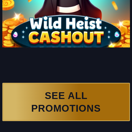
SEE ALL
PROMOTIONS