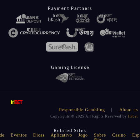
Payment Partners
Gaming License
Responsible Gambling
About us
Copyrights © 2025 All Rights Reserved by
Iribet
Related Sites
de
Eventos
Dicas
Aplicativo
Jogo
Sobre
Casino
Esp
Nós