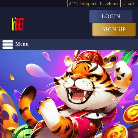
24*7 Support
Facebook
Email
LOGIN
SIGN UP
Menu