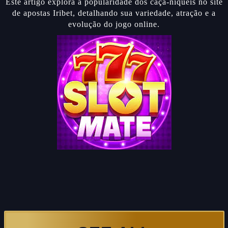
Este artigo explora a popularidade dos caça-níqueis no site
de apostas Iribet, detalhando sua variedade, atração e a
evolução do jogo online.