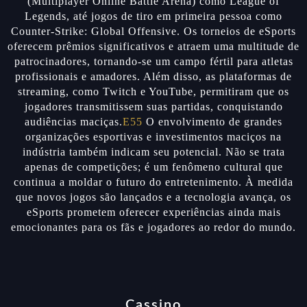
(Multiplayer Online Battle Arena) como League of
Legends, até jogos de tiro em primeira pessoa como
Counter-Strike: Global Offensive. Os torneios de eSports
oferecem prêmios significativos e atraem uma multitude de
patrocinadores, tornando-se um campo fértil para atletas
profissionais e amadores. Além disso, as plataformas de
streaming, como Twitch e YouTube, permitiram que os
jogadores transmitissem suas partidas, conquistando
audiências maciças.
E55
O envolvimento de grandes
organizações esportivas e investimentos maciços na
indústria também indicam seu potencial. Não se trata
apenas de competições; é um fenômeno cultural que
continua a moldar o futuro do entretenimento. À medida
que novos jogos são lançados e a tecnologia avança, os
eSports prometem oferecer experiências ainda mais
emocionantes para os fãs e jogadores ao redor do mundo.
Cassino