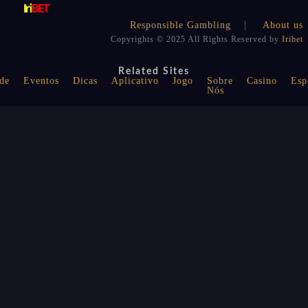
Responsible Gambling
About us
Copyrights © 2025 All Rights Reserved by
Iribet
Related Sites
de
Eventos
Dicas
Aplicativo
Jogo
Sobre
Casino
Esp
Nós