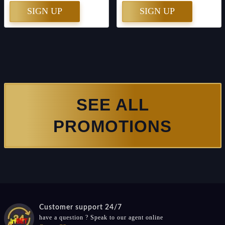
SIGN UP
SIGN UP
SEE ALL
PROMOTIONS
Customer support 24/7
have a question ? Speak to our agent online