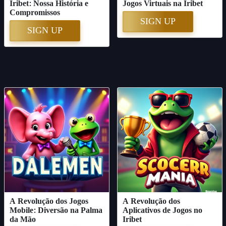
Iribet: Nossa História e
Jogos Virtuais na Iribet
Compromissos
SIGN UP
SIGN UP
A Revolução dos Jogos
A Revolução dos
Mobile: Diversão na Palma
Aplicativos de Jogos no
da Mão
Iribet