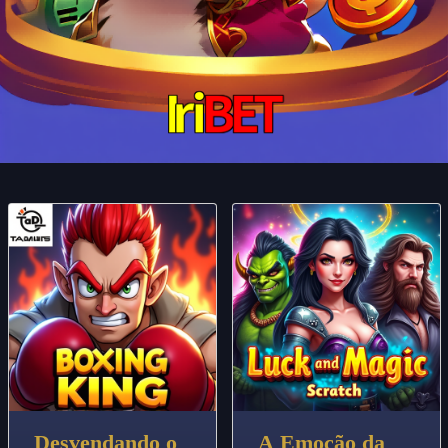
Desvendando o
A Emoção da