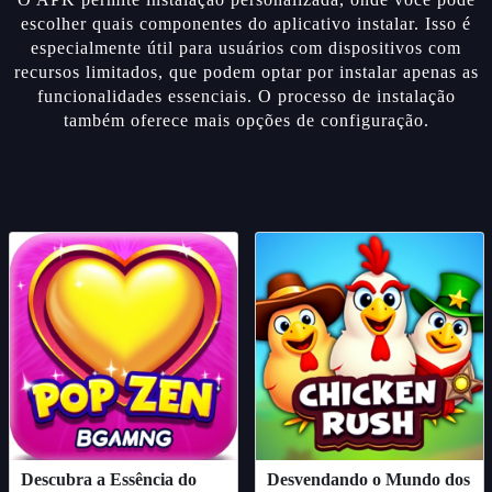
escolher quais componentes do aplicativo instalar. Isso é
especialmente útil para usuários com dispositivos com
recursos limitados, que podem optar por instalar apenas as
funcionalidades essenciais. O processo de instalação
também oferece mais opções de configuração.
Descubra a Essência do
Desvendando o Mundo dos