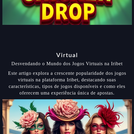
Virtual
Desvendando o Mundo dos Jogos Virtuais na Iribet
Este artigo explora a crescente popularidade dos jogos
virtuais na plataforma Iribet, destacando suas
características, tipos de jogos disponíveis e como eles
oferecem uma experiência única de apostas.