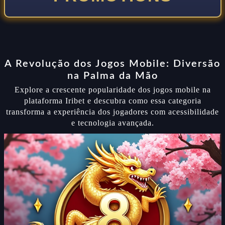
A Revolução dos Jogos Mobile: Diversão
na Palma da Mão
Explore a crescente popularidade dos jogos mobile na
plataforma Iribet e descubra como essa categoria
transforma a experiência dos jogadores com acessibilidade
e tecnologia avançada.