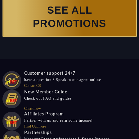
SEE ALL
PROMOTIONS
Customer support 24/7
have a question ? Speak to our agent online
Contact CS
New Member Guide
Check out FAQ and guides
Check now
Affiliates Program
Partner with us and earn some income!
Find Out more
Partnerships
Meet our Brand Ambassadors & Sports Partners