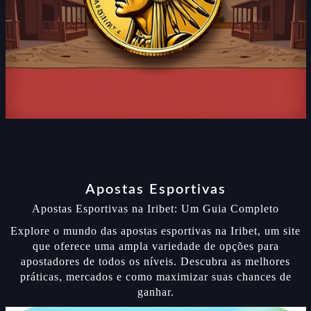
Apostas Esportivas
Apostas Esportivas na Iribet: Um Guia Completo
Explore o mundo das apostas esportivas na Iribet, um site
que oferece uma ampla variedade de opções para
apostadores de todos os níveis. Descubra as melhores
práticas, mercados e como maximizar suas chances de
ganhar.