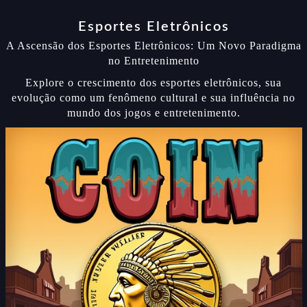
Esportes Eletrônicos
A Ascensão dos Esportes Eletrônicos: Um Novo Paradigma
no Entretenimento
Explore o crescimento dos esportes eletrônicos, sua
evolução como um fenômeno cultural e sua influência no
mundo dos jogos e entretenimento.