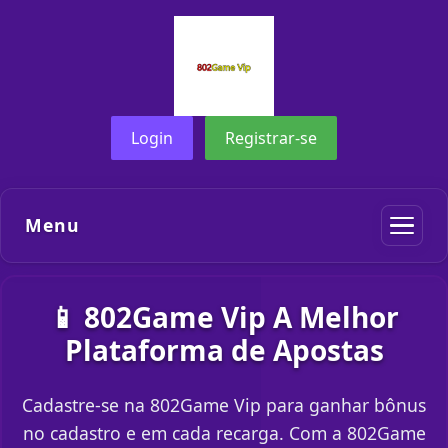
Login
Registrar-se
Menu
📱 802Game Vip A Melhor
Plataforma de Apostas
Cadastre-se na 802Game Vip para ganhar bônus
no cadastro e em cada recarga. Com a 802Game