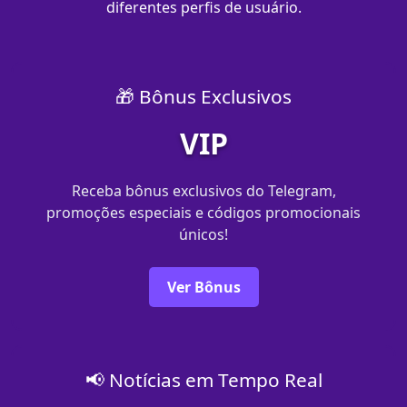
diferentes perfis de usuário.
🎁 Bônus Exclusivos
VIP
Receba bônus exclusivos do Telegram,
promoções especiais e códigos promocionais
únicos!
Ver Bônus
📢 Notícias em Tempo Real