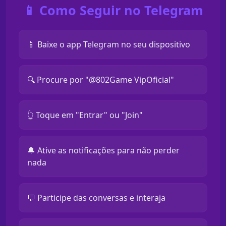
📱 Como Seguir no Telegram
📱 Baixe o app Telegram no seu dispositivo
🔍 Procure por "@802Game VipOficial"
👆 Toque em "Entrar" ou "Join"
🔔 Ative as notificações para não perder
nada
💬 Participe das conversas e interaja