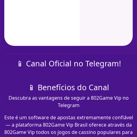
📱 Canal Oficial no Telegram!
📱 Benefícios do Canal
Descubra as vantagens de seguir a 802Game Vip no
Telegram
Este é um software de apostas extremamente confiável
— a plataforma 802Game Vip Brasil oferece através da
802Game Vip todos os jogos de cassino populares para