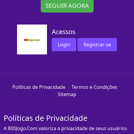
SEGUIR AGORA
Acessos
Login
Registrar-se
Políticas de Privacidade
Termos e Condições
Sitemap
Políticas de Privacidade
A 800Jogo.Com valoriza a privacidade de seus usuários