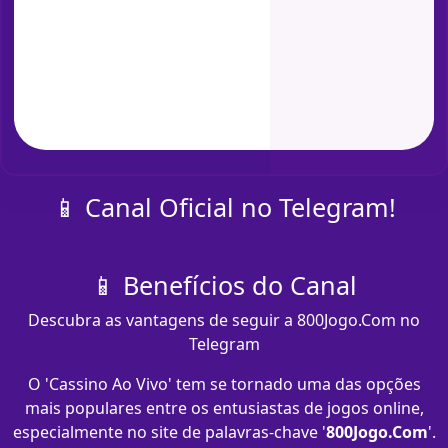
📱 Canal Oficial no Telegram!
📱 Benefícios do Canal
Descubra as vantagens de seguir a 800Jogo.Com no
Telegram
O 'Cassino Ao Vivo' tem se tornado uma das opções
mais populares entre os entusiastas de jogos online,
especialmente no site de palavras-chave '
800Jogo.Com
'.