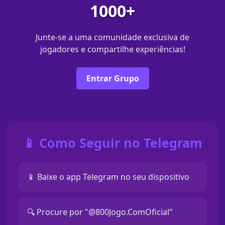
1000+
Junte-se a uma comunidade exclusiva de
jogadores e compartilhe experiências!
Entrar Grupo
📱 Como Seguir no Telegram
📱 Baixe o app Telegram no seu dispositivo
🔍 Procure por "@800Jogo.ComOficial"