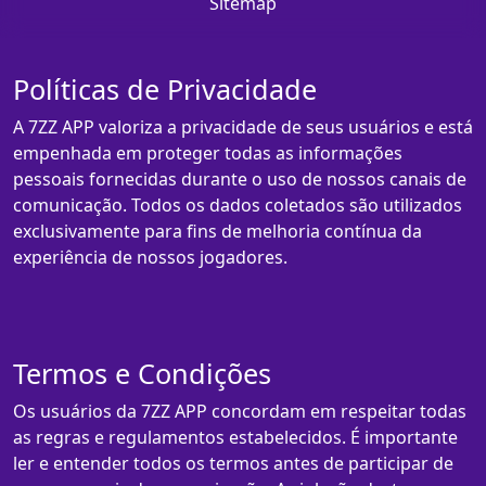
Sitemap
Políticas de Privacidade
A 7ZZ APP valoriza a privacidade de seus usuários e está
empenhada em proteger todas as informações
pessoais fornecidas durante o uso de nossos canais de
comunicação. Todos os dados coletados são utilizados
exclusivamente para fins de melhoria contínua da
experiência de nossos jogadores.
Termos e Condições
Os usuários da 7ZZ APP concordam em respeitar todas
as regras e regulamentos estabelecidos. É importante
ler e entender todos os termos antes de participar de