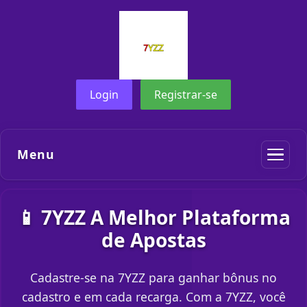
Login
Registrar-se
Menu
📱 7YZZ A Melhor Plataforma
de Apostas
Cadastre-se na 7YZZ para ganhar bônus no
cadastro e em cada recarga. Com a 7YZZ, você