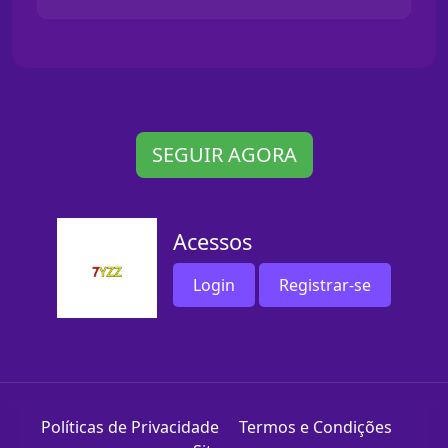
SEGUIR AGORA
Acessos
Login
Registrar-se
Políticas de Privacidade
Termos e Condições