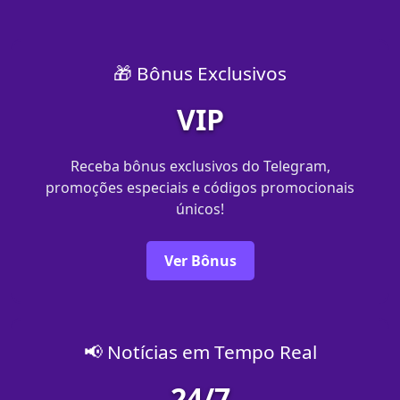
🎁 Bônus Exclusivos
VIP
Receba bônus exclusivos do Telegram,
promoções especiais e códigos promocionais
únicos!
Ver Bônus
📢 Notícias em Tempo Real
24/7