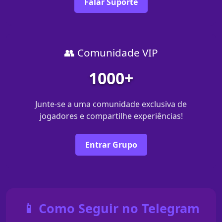
Falar Suporte
👥 Comunidade VIP
1000+
Junte-se a uma comunidade exclusiva de
jogadores e compartilhe experiências!
Entrar Grupo
📱 Como Seguir no Telegram