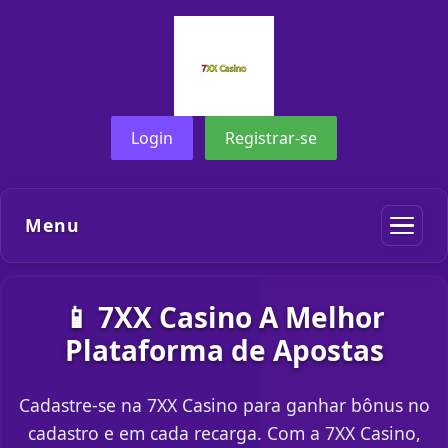
Login
Registrar-se
Menu
📱 7XX Casino A Melhor
Plataforma de Apostas
Cadastre-se na 7XX Casino para ganhar bônus no
cadastro e em cada recarga. Com a 7XX Casino,