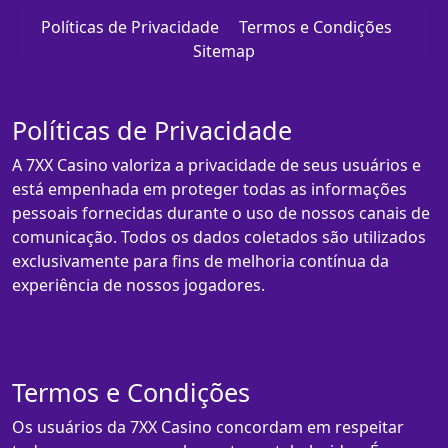
Políticas de Privacidade
Termos e Condições
Sitemap
Políticas de Privacidade
A 7XX Casino valoriza a privacidade de seus usuários e
está empenhada em proteger todas as informações
pessoais fornecidas durante o uso de nossos canais de
comunicação. Todos os dados coletados são utilizados
exclusivamente para fins de melhoria contínua da
experiência de nossos jogadores.
Termos e Condições
Os usuários da 7XX Casino concordam em respeitar