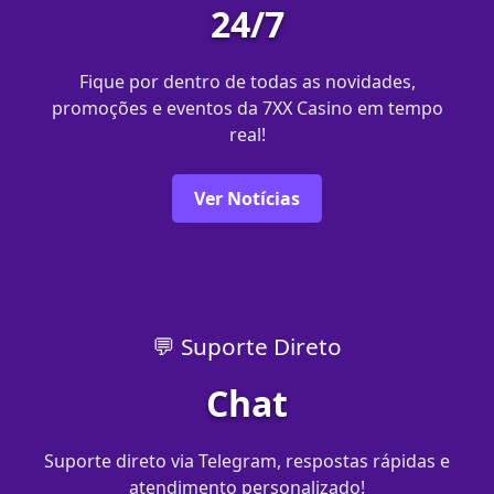
24/7
Fique por dentro de todas as novidades,
promoções e eventos da 7XX Casino em tempo
real!
Ver Notícias
💬 Suporte Direto
Chat
Suporte direto via Telegram, respostas rápidas e
atendimento personalizado!