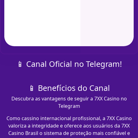
📱 Canal Oficial no Telegram!
📱 Benefícios do Canal
Descubra as vantagens de seguir a 7XX Casino no
Telegram
Como cassino internacional profissional, a 7XX Casino
valoriza a integridade e oferece aos usuários da 7XX
Casino Brasil o sistema de proteção mais confiável e