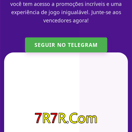
você tem acesso a promoções incríveis e uma
experiência de jogo inigualável. Junte-se aos
vencedores agora!
SEGUIR NO TELEGRAM