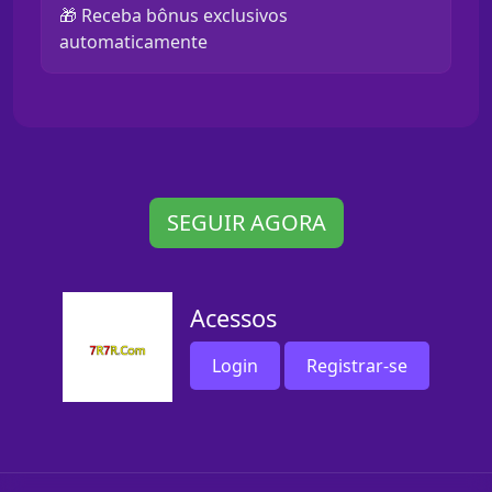
🎁 Receba bônus exclusivos
automaticamente
SEGUIR AGORA
Acessos
Login
Registrar-se