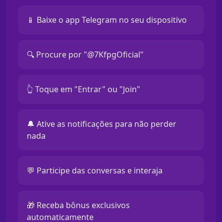
📱 Baixe o app Telegram no seu dispositivo
🔍 Procure por "@7KfpgOficial"
👆 Toque em "Entrar" ou "Join"
🔔 Ative as notificações para não perder
nada
💬 Participe das conversas e interaja
🎁 Receba bônus exclusivos
automaticamente