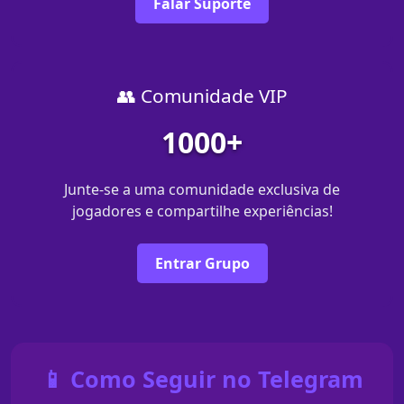
Falar Suporte
👥 Comunidade VIP
1000+
Junte-se a uma comunidade exclusiva de
jogadores e compartilhe experiências!
Entrar Grupo
📱 Como Seguir no Telegram