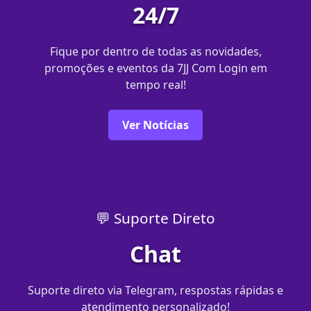
24/7
Fique por dentro de todas as novidades,
promoções e eventos da 7JJ Com Login em
tempo real!
Ver Notícias
💬 Suporte Direto
Chat
Suporte direto via Telegram, respostas rápidas e
atendimento personalizado!