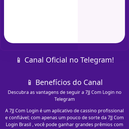
📱 Canal Oficial no Telegram!
📱 Benefícios do Canal
Descubra as vantagens de seguir a 7JJ Com Login no
Telegram
A 7JJ Com Login é um aplicativo de cassino profissional
e confiável; com apenas um pouco de sorte da 7JJ Com
Login Brasil , você pode ganhar grandes prêmios com