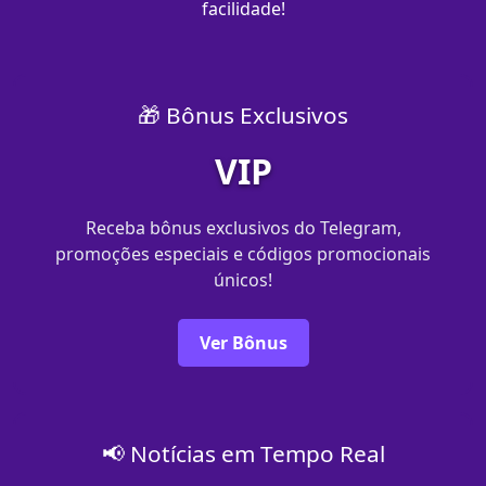
facilidade!
🎁 Bônus Exclusivos
VIP
Receba bônus exclusivos do Telegram,
promoções especiais e códigos promocionais
únicos!
Ver Bônus
📢 Notícias em Tempo Real