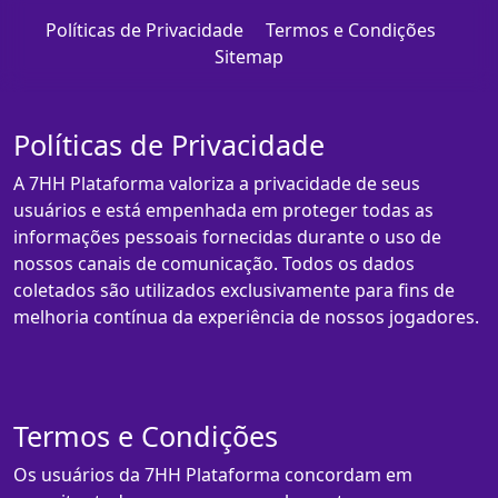
Políticas de Privacidade
Termos e Condições
Sitemap
Políticas de Privacidade
A 7HH Plataforma valoriza a privacidade de seus
usuários e está empenhada em proteger todas as
informações pessoais fornecidas durante o uso de
nossos canais de comunicação. Todos os dados
coletados são utilizados exclusivamente para fins de
melhoria contínua da experiência de nossos jogadores.
Termos e Condições
Os usuários da 7HH Plataforma concordam em