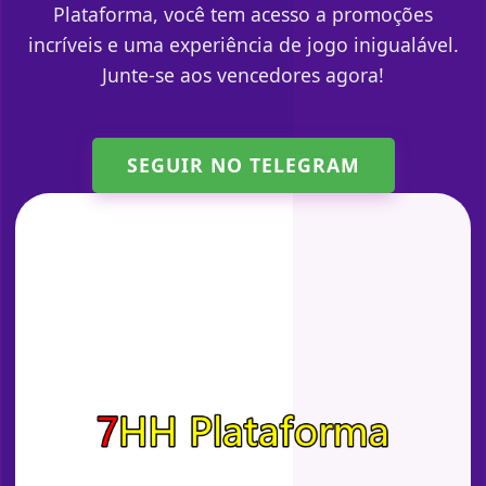
Plataforma, você tem acesso a promoções
incríveis e uma experiência de jogo inigualável.
Junte-se aos vencedores agora!
SEGUIR NO TELEGRAM