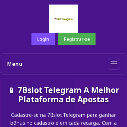
Login
Registrar-se
Menu
📱 7Bslot Telegram A Melhor
Plataforma de Apostas
Cadastre-se na 7Bslot Telegram para ganhar
bônus no cadastro e em cada recarga. Com a