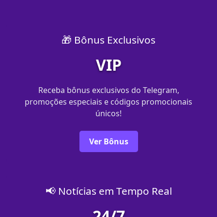
🎁 Bônus Exclusivos
VIP
Receba bônus exclusivos do Telegram,
promoções especiais e códigos promocionais
únicos!
Ver Bônus
📢 Notícias em Tempo Real
24/7