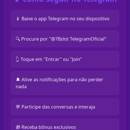
📱 Baixe o app Telegram no seu dispositivo
🔍 Procure por "@7Bslot TelegramOficial"
👆 Toque em "Entrar" ou "Join"
🔔 Ative as notificações para não perder
nada
💬 Participe das conversas e interaja
🎁 Receba bônus exclusivos