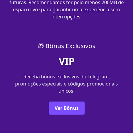
futuras. Recomendamos ter pelo menos 200MB de
espaço livre para garantir uma experiência sem
interrupções.
🎁 Bônus Exclusivos
VIP
Receba bônus exclusivos do Telegram,
promoções especiais e códigos promocionais
únicos!
Ver Bônus