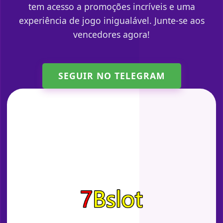
tem acesso a promoções incríveis e uma
experiência de jogo inigualável. Junte-se aos
vencedores agora!
SEGUIR NO TELEGRAM