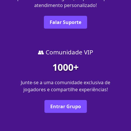
atendimento personalizado!
Falar Suporte
👥 Comunidade VIP
1000+
Junte-se a uma comunidade exclusiva de
jogadores e compartilhe experiências!
Entrar Grupo