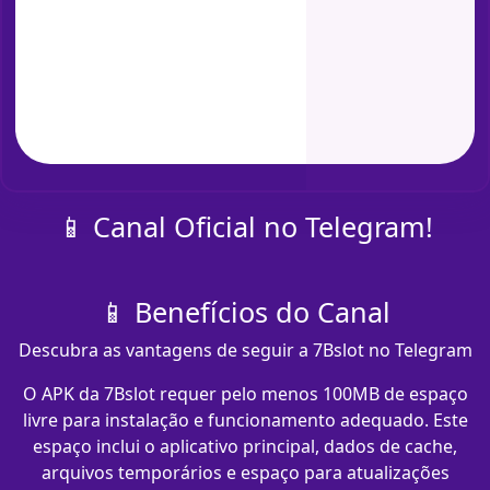
📱 Canal Oficial no Telegram!
📱 Benefícios do Canal
Descubra as vantagens de seguir a 7Bslot no Telegram
O APK da 7Bslot requer pelo menos 100MB de espaço
livre para instalação e funcionamento adequado. Este
espaço inclui o aplicativo principal, dados de cache,
arquivos temporários e espaço para atualizações