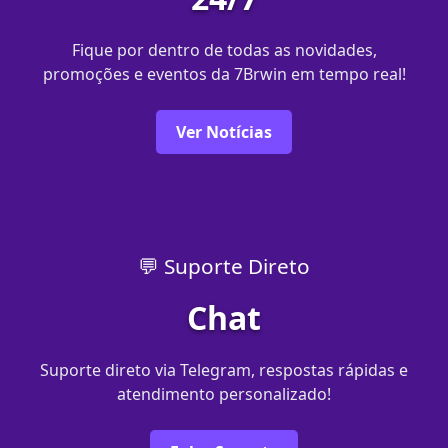
Fique por dentro de todas as novidades,
promoções e eventos da 7Brwin em tempo real!
Ver Notícias
💬 Suporte Direto
Chat
Suporte direto via Telegram, respostas rápidas e
atendimento personalizado!