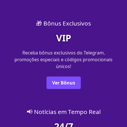
🎁 Bônus Exclusivos
VIP
Receba bônus exclusivos do Telegram,
promoções especiais e códigos promocionais
únicos!
Ver Bônus
📢 Notícias em Tempo Real
24/7