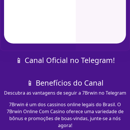
📱 Canal Oficial no Telegram!
📱 Benefícios do Canal
Descubra as vantagens de seguir a 7Brwin no Telegram
7Brwin é um dos cassinos online legais do Brasil. O
7Brwin Online Com Casino oferece uma variedade de
bônus e promoções de boas-vindas, junte-se a nós
agora!