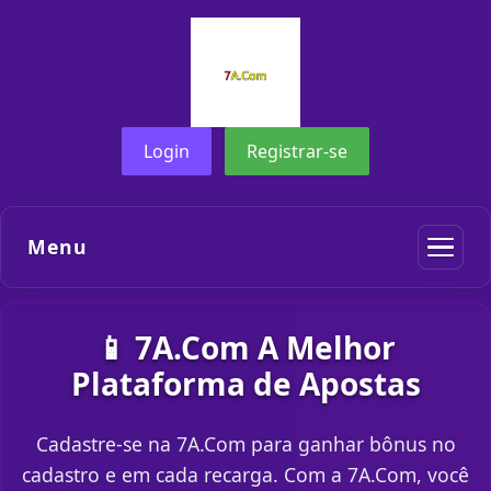
Login
Registrar-se
Menu
📱 7A.Com A Melhor
Plataforma de Apostas
Cadastre-se na 7A.Com para ganhar bônus no
cadastro e em cada recarga. Com a 7A.Com, você