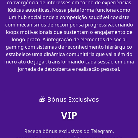
convergência de interesses em torno de experiências
lúdicas autênticas. Nossa plataforma funciona como
um hub social onde a competição saudável coexiste
com mecanismos de recompensa progressiva, criando
loops motivacionais que sustentam o engajamento de
longo prazo. A integração de elementos de social
gaming com sistemas de reconhecimento hierárquico
estabelece uma dinâmica comunitária que vai além do
mero ato de jogar, transformando cada sessão em uma
jornada de descoberta e realização pessoal.
🎁 Bônus Exclusivos
VIP
Receba bônus exclusivos do Telegram,