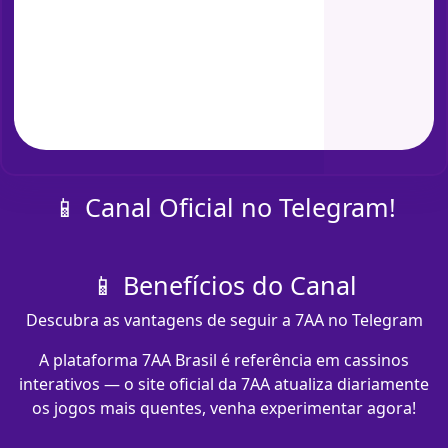
📱 Canal Oficial no Telegram!
📱 Benefícios do Canal
Descubra as vantagens de seguir a 7AA no Telegram
A plataforma 7AA Brasil é referência em cassinos
interativos — o site oficial da 7AA atualiza diariamente
os jogos mais quentes, venha experimentar agora!