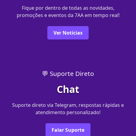
Fique por dentro de todas as novidades,
promoções e eventos da 7AA em tempo real!
Ver Notícias
💬 Suporte Direto
Chat
Suporte direto via Telegram, respostas rápidas e
atendimento personalizado!
Falar Suporte