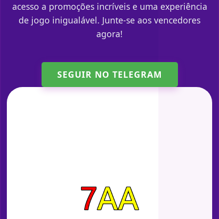
acesso a promoções incríveis e uma experiência
de jogo inigualável. Junte-se aos vencedores
agora!
SEGUIR NO TELEGRAM