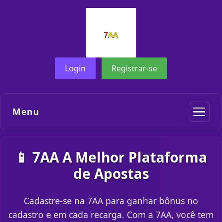
Login
Registrar-se
Menu
📱 7AA A Melhor Plataforma
de Apostas
Cadastre-se na 7AA para ganhar bônus no
cadastro e em cada recarga. Com a 7AA, você tem