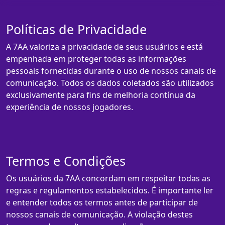
Políticas de Privacidade
A 7AA valoriza a privacidade de seus usuários e está
empenhada em proteger todas as informações
pessoais fornecidas durante o uso de nossos canais de
comunicação. Todos os dados coletados são utilizados
exclusivamente para fins de melhoria contínua da
experiência de nossos jogadores.
Termos e Condições
Os usuários da 7AA concordam em respeitar todas as
regras e regulamentos estabelecidos. É importante ler
e entender todos os termos antes de participar de
nossos canais de comunicação. A violação destes