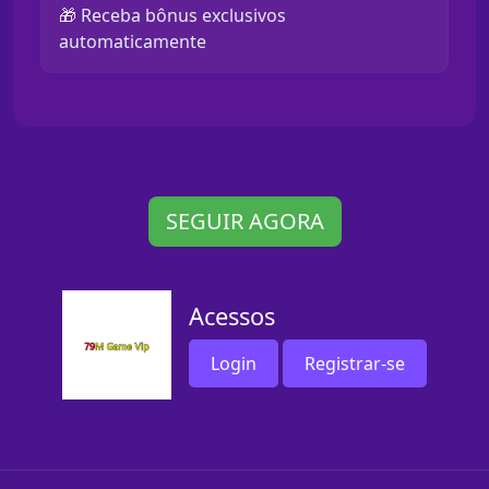
🎁 Receba bônus exclusivos
automaticamente
SEGUIR AGORA
Acessos
Login
Registrar-se