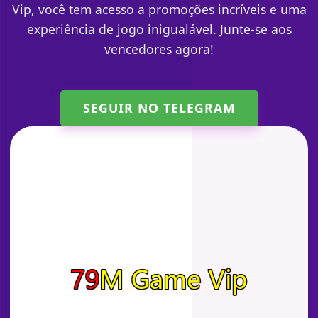
Vip, você tem acesso a promoções incríveis e uma
experiência de jogo inigualável. Junte-se aos
vencedores agora!
SEGUIR NO TELEGRAM