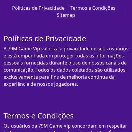
Políticas de Privacidade
Termos e Condições
Sitemap
Políticas de Privacidade
A 79M Game Vip valoriza a privacidade de seus usuários
e está empenhada em proteger todas as informações
pessoais fornecidas durante o uso de nossos canais de
comunicação. Todos os dados coletados são utilizados
exclusivamente para fins de melhoria contínua da
experiência de nossos jogadores.
Termos e Condições
Os usuários da 79M Game Vip concordam em respeitar