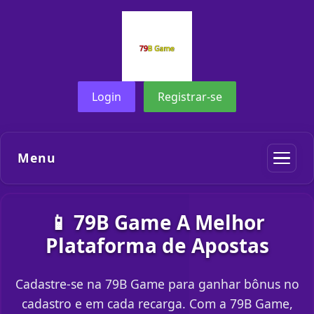
Login
Registrar-se
Menu
📱 79B Game A Melhor
Plataforma de Apostas
Cadastre-se na 79B Game para ganhar bônus no
cadastro e em cada recarga. Com a 79B Game,