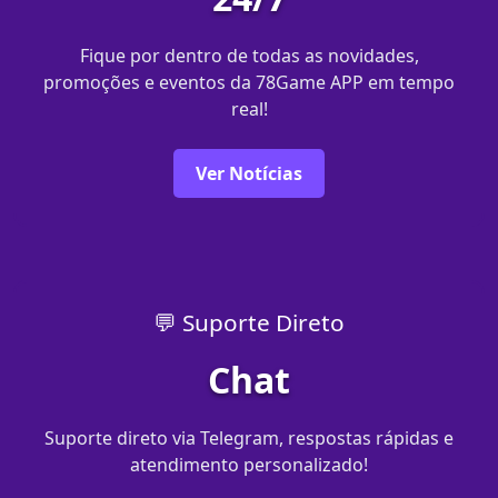
Fique por dentro de todas as novidades,
promoções e eventos da 78Game APP em tempo
real!
Ver Notícias
💬 Suporte Direto
Chat
Suporte direto via Telegram, respostas rápidas e
atendimento personalizado!