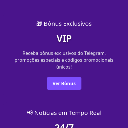
🎁 Bônus Exclusivos
VIP
Receba bônus exclusivos do Telegram,
promoções especiais e códigos promocionais
únicos!
Ver Bônus
📢 Notícias em Tempo Real
24/7