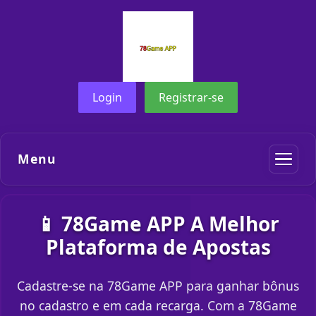
Login
Registrar-se
Menu
📱 78Game APP A Melhor
Plataforma de Apostas
Cadastre-se na 78Game APP para ganhar bônus
no cadastro e em cada recarga. Com a 78Game