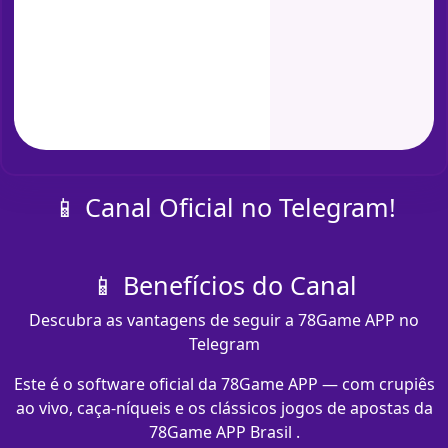
📱 Canal Oficial no Telegram!
📱 Benefícios do Canal
Descubra as vantagens de seguir a 78Game APP no
Telegram
Este é o software oficial da 78Game APP — com crupiês
ao vivo, caça-níqueis e os clássicos jogos de apostas da
78Game APP Brasil .