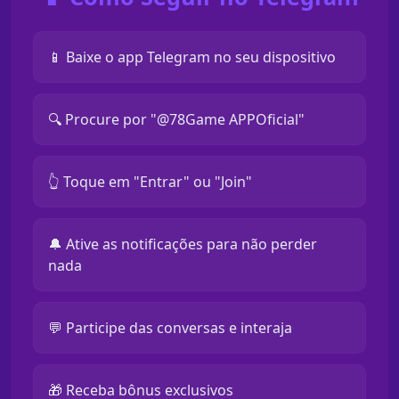
📱 Baixe o app Telegram no seu dispositivo
🔍 Procure por "@78Game APPOficial"
👆 Toque em "Entrar" ou "Join"
🔔 Ative as notificações para não perder
nada
💬 Participe das conversas e interaja
🎁 Receba bônus exclusivos