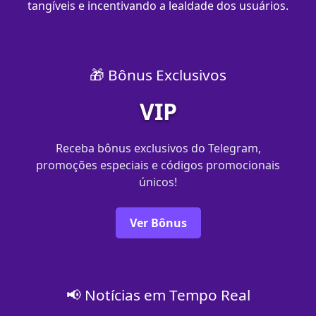
tangíveis e incentivando a lealdade dos usuários.
🎁 Bônus Exclusivos
VIP
Receba bônus exclusivos do Telegram,
promoções especiais e códigos promocionais
únicos!
Ver Bônus
📢 Notícias em Tempo Real