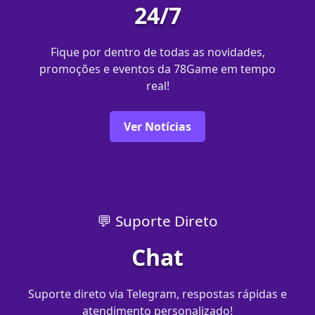
24/7
Fique por dentro de todas as novidades,
promoções e eventos da 78Game em tempo
real!
Ver Notícias
💬 Suporte Direto
Chat
Suporte direto via Telegram, respostas rápidas e
atendimento personalizado!