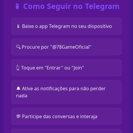
📱 Como Seguir no Telegram
📱 Baixe o app Telegram no seu dispositivo
🔍 Procure por "@78GameOficial"
👆 Toque em "Entrar" ou "Join"
🔔 Ative as notificações para não perder
nada
💬 Participe das conversas e interaja