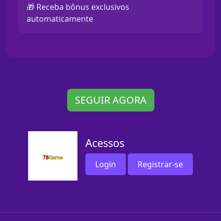
🎁 Receba bônus exclusivos
automaticamente
SEGUIR AGORA
Acessos
Login
Registrar-se