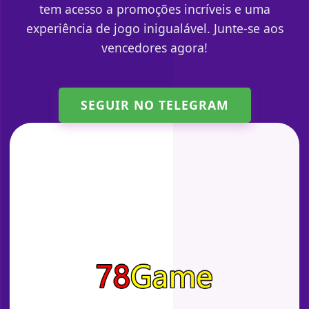
tem acesso a promoções incríveis e uma
experiência de jogo inigualável. Junte-se aos
vencedores agora!
SEGUIR NO TELEGRAM