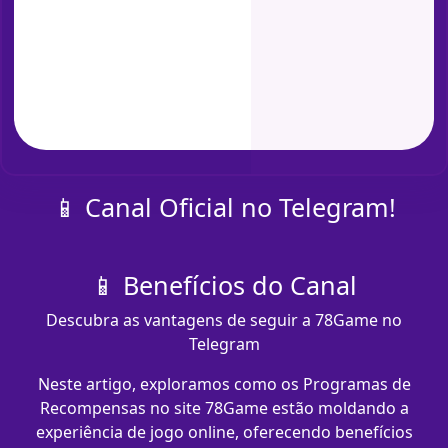
📱 Canal Oficial no Telegram!
📱 Benefícios do Canal
Descubra as vantagens de seguir a 78Game no
Telegram
Neste artigo, exploramos como os Programas de
Recompensas no site 78Game estão moldando a
experiência de jogo online, oferecendo benefícios