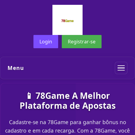
Login
Registrar-se
Menu
📱 78Game A Melhor
Plataforma de Apostas
Cadastre-se na 78Game para ganhar bônus no
cadastro e em cada recarga. Com a 78Game, você