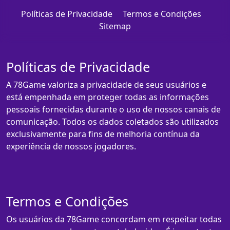
Políticas de Privacidade
Termos e Condições
Sitemap
Políticas de Privacidade
A 78Game valoriza a privacidade de seus usuários e
está empenhada em proteger todas as informações
pessoais fornecidas durante o uso de nossos canais de
comunicação. Todos os dados coletados são utilizados
exclusivamente para fins de melhoria contínua da
experiência de nossos jogadores.
Termos e Condições
Os usuários da 78Game concordam em respeitar todas