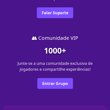
Falar Suporte
👥 Comunidade VIP
1000+
Junte-se a uma comunidade exclusiva de
jogadores e compartilhe experiências!
Entrar Grupo