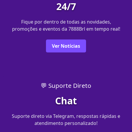
24/7
Fique por dentro de todas as novidades,
promoções e eventos da 7888Brl em tempo real!
Ver Notícias
💬 Suporte Direto
Chat
Suporte direto via Telegram, respostas rápidas e
atendimento personalizado!