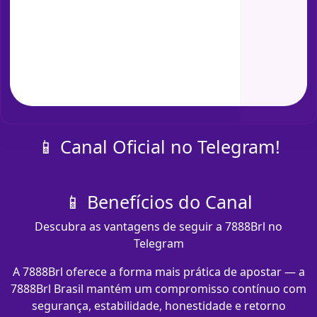
📱 Canal Oficial no Telegram!
📱 Benefícios do Canal
Descubra as vantagens de seguir a 7888Brl no
Telegram
A 7888Brl oferece a forma mais prática de apostar — a
7888Brl Brasil mantém um compromisso contínuo com
segurança, estabilidade, honestidade e retorno