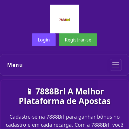
Login
Registrar-se
Menu
📱 7888Brl A Melhor
Plataforma de Apostas
Cadastre-se na 7888Brl para ganhar bônus no
cadastro e em cada recarga. Com a 7888Brl, você