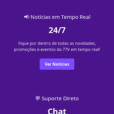
📢 Notícias em Tempo Real
24/7
Fique por dentro de todas as novidades,
promoções e eventos da 77V em tempo real!
Ver Notícias
💬 Suporte Direto
Chat