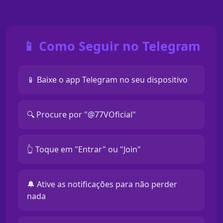
📱 Como Seguir no Telegram
📱 Baixe o app Telegram no seu dispositivo
🔍 Procure por "@77VOficial"
👆 Toque em "Entrar" ou "Join"
🔔 Ative as notificações para não perder
nada