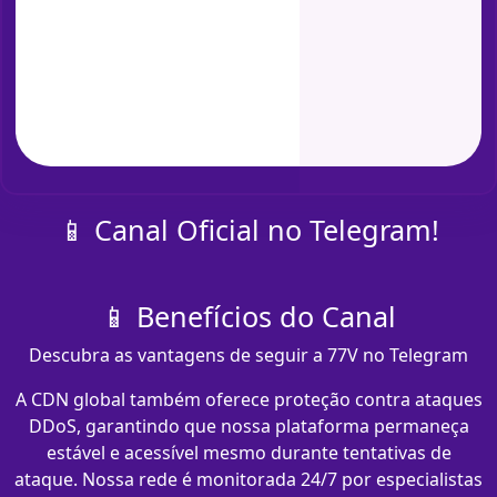
📱 Canal Oficial no Telegram!
📱 Benefícios do Canal
Descubra as vantagens de seguir a 77V no Telegram
A CDN global também oferece proteção contra ataques
DDoS, garantindo que nossa plataforma permaneça
estável e acessível mesmo durante tentativas de
ataque. Nossa rede é monitorada 24/7 por especialistas