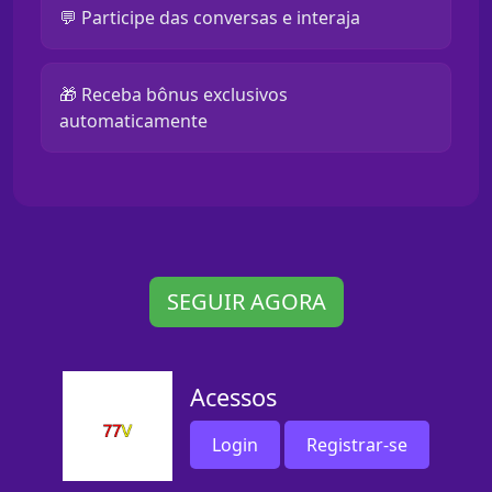
💬 Participe das conversas e interaja
🎁 Receba bônus exclusivos
automaticamente
SEGUIR AGORA
Acessos
Login
Registrar-se