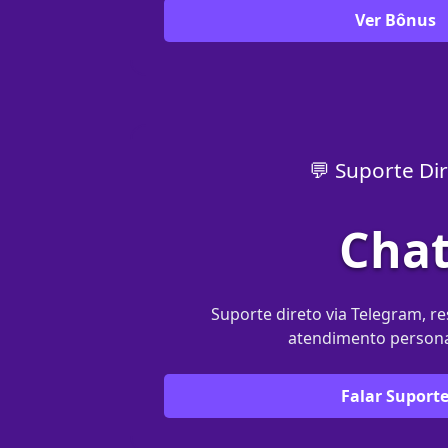
Ver Bônus
💬 Suporte Di
Cha
Suporte direto via Telegram, r
atendimento persona
Falar Suport