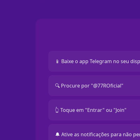
📱 Baixe o app Telegram no seu disp
🔍 Procure por "@77ROficial"
👆 Toque em "Entrar" ou "Join"
🔔 Ative as notificações para não p