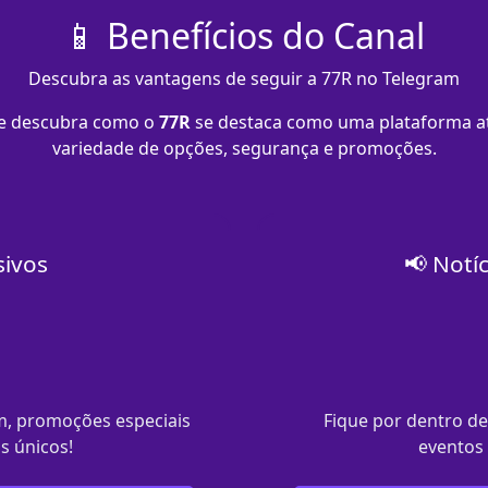
📱 Benefícios do Canal
Descubra as vantagens de seguir a 77R no Telegram
s e descubra como o
77R
se destaca como uma plataforma a
variedade de opções, segurança e promoções.
sivos
📢 Notí
m, promoções especiais
Fique por dentro d
s únicos!
eventos