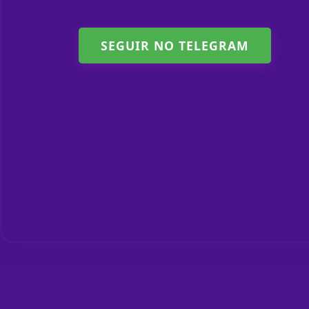
SEGUIR NO TELEGRAM