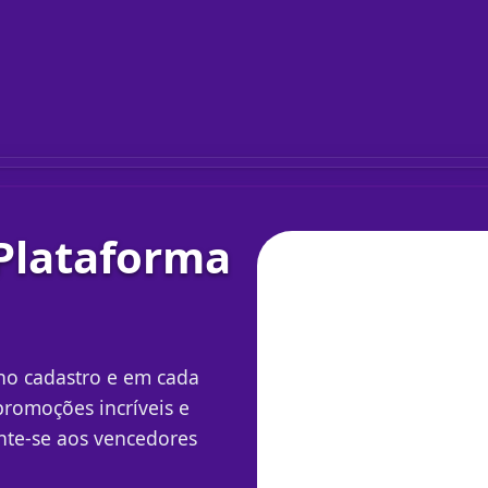
 Plataforma
no cadastro e em cada
promoções incríveis e
unte-se aos vencedores