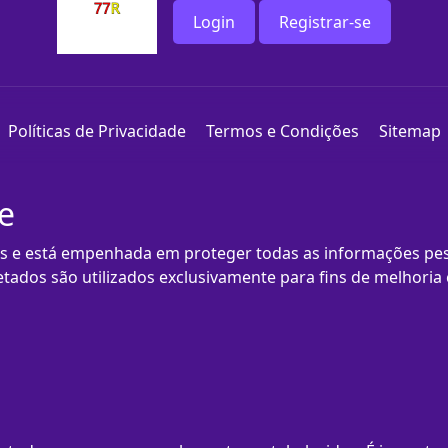
Login
Registrar-se
Políticas de Privacidade
Termos e Condições
Sitemap
de
ios e está empenhada em proteger todas as informações pe
tados são utilizados exclusivamente para fins de melhoria