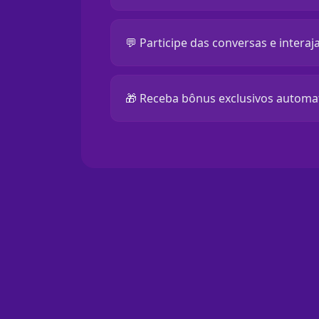
💬 Participe das conversas e interaj
🎁 Receba bônus exclusivos autom