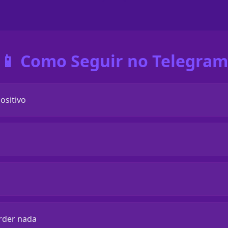
📱 Como Seguir no Telegram
ositivo
erder nada