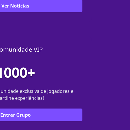
Ver Notícias
Comunidade VIP
1000+
unidade exclusiva de jogadores e
rtilhe experiências!
Entrar Grupo