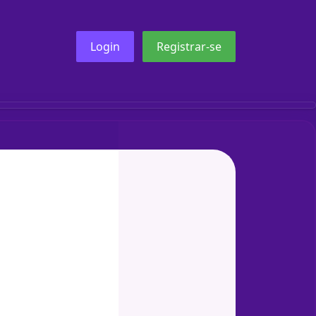
Login
Registrar-se