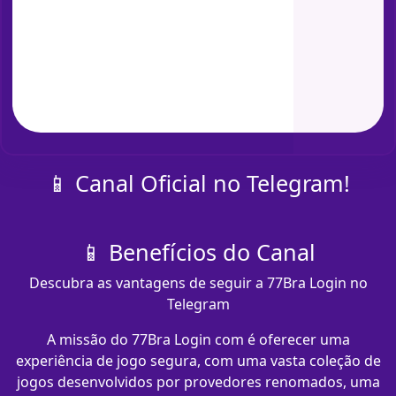
📱 Canal Oficial no Telegram!
📱 Benefícios do Canal
Descubra as vantagens de seguir a 77Bra Login no
Telegram
A missão do 77Bra Login com​ é oferecer uma
experiência de jogo segura, com uma vasta coleção de
jogos desenvolvidos por provedores renomados, uma