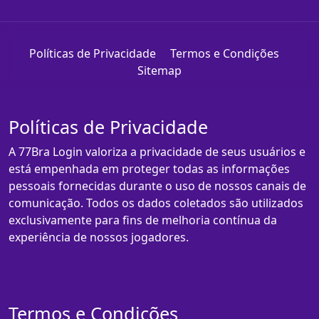
Políticas de Privacidade
Termos e Condições
Sitemap
Políticas de Privacidade
A 77Bra Login valoriza a privacidade de seus usuários e
está empenhada em proteger todas as informações
pessoais fornecidas durante o uso de nossos canais de
comunicação. Todos os dados coletados são utilizados
exclusivamente para fins de melhoria contínua da
experiência de nossos jogadores.
Termos e Condições