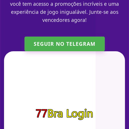
você tem acesso a promoções incríveis e uma
experiência de jogo inigualável. Junte-se aos
vencedores agora!
SEGUIR NO TELEGRAM