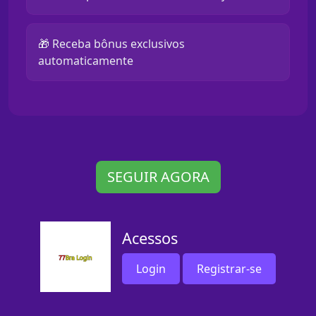
🎁 Receba bônus exclusivos
automaticamente
SEGUIR AGORA
Acessos
Login
Registrar-se