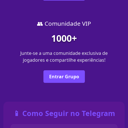
👥 Comunidade VIP
1000+
Junte-se a uma comunidade exclusiva de
jogadores e compartilhe experiências!
Entrar Grupo
📱 Como Seguir no Telegram