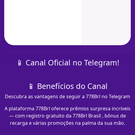
📱 Canal Oficial no Telegram!
📱 Benefícios do Canal
Descubra as vantagens de seguir a 778Brl no Telegram
A plataforma 778Brl oferece prêmios surpresa incríveis
— com registro gratuito da 778Brl Brasil , bônus de
recarga e várias promoções na palma da sua mão.