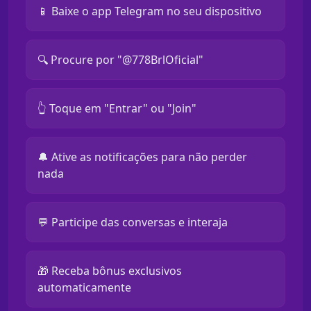
📱 Baixe o app Telegram no seu dispositivo
🔍 Procure por "@778BrlOficial"
👆 Toque em "Entrar" ou "Join"
🔔 Ative as notificações para não perder
nada
💬 Participe das conversas e interaja
🎁 Receba bônus exclusivos
automaticamente