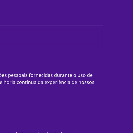
ões pessoais fornecidas durante o uso de
elhoria contínua da experiência de nossos