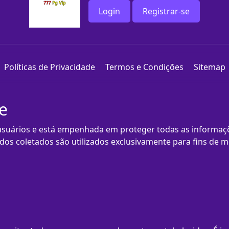
Login
Registrar-se
Políticas de Privacidade
Termos e Condições
Sitemap
de
s usuários e está empenhada em proteger todas as informaç
os coletados são utilizados exclusivamente para fins de m