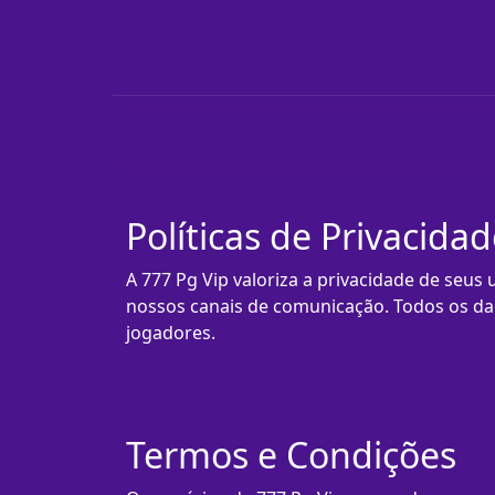
Políticas de Privacida
A 777 Pg Vip valoriza a privacidade de seu
nossos canais de comunicação. Todos os dad
jogadores.
Termos e Condições