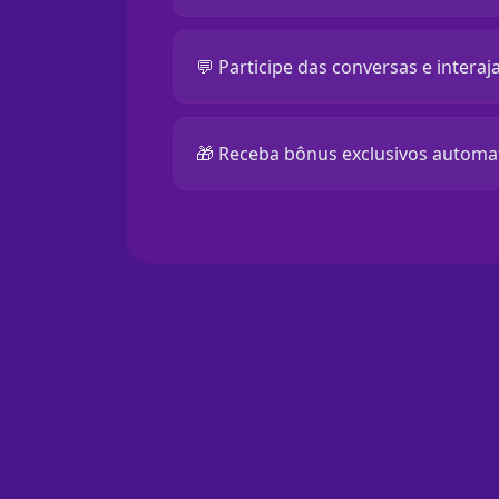
💬 Participe das conversas e interaj
🎁 Receba bônus exclusivos autom