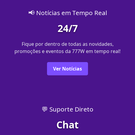
📢 Notícias em Tempo Real
24/7
Fique por dentro de todas as novidades,
promoções e eventos da 777W em tempo real!
Ver Notícias
💬 Suporte Direto
Chat