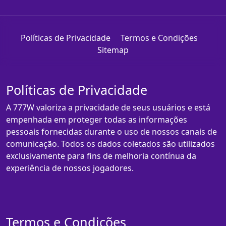
Políticas de Privacidade
Termos e Condições
Sitemap
Políticas de Privacidade
A 777W valoriza a privacidade de seus usuários e está
empenhada em proteger todas as informações
pessoais fornecidas durante o uso de nossos canais de
comunicação. Todos os dados coletados são utilizados
exclusivamente para fins de melhoria contínua da
experiência de nossos jogadores.
Termos e Condições