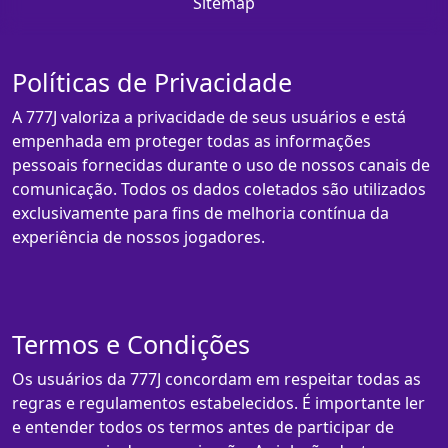
Sitemap
Políticas de Privacidade
A 777J valoriza a privacidade de seus usuários e está
empenhada em proteger todas as informações
pessoais fornecidas durante o uso de nossos canais de
comunicação. Todos os dados coletados são utilizados
exclusivamente para fins de melhoria contínua da
experiência de nossos jogadores.
Termos e Condições
Os usuários da 777J concordam em respeitar todas as
regras e regulamentos estabelecidos. É importante ler
e entender todos os termos antes de participar de