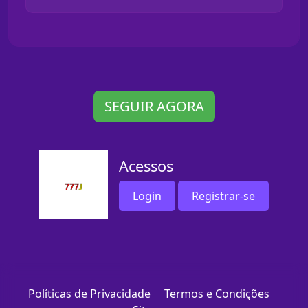
SEGUIR AGORA
Acessos
Login
Registrar-se
Políticas de Privacidade
Termos e Condições