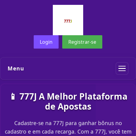
Login
Registrar-se
Menu
📱 777J A Melhor Plataforma
de Apostas
Cadastre-se na 777J para ganhar bônus no
cadastro e em cada recarga. Com a 777J, você tem