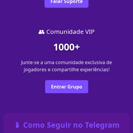
Falar Suporte
👥 Comunidade VIP
1000+
Junte-se a uma comunidade exclusiva de
jogadores e compartilhe experiências!
Entrar Grupo
📱 Como Seguir no Telegram