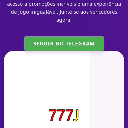
acesso a promoções incríveis e uma experiência
de jogo inigualável. Junte-se aos vencedores
agora!
SEGUIR NO TELEGRAM