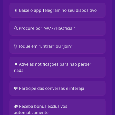
📱 Baixe o app Telegram no seu dispositivo
🔍 Procure por "@777H5Oficial"
👆 Toque em "Entrar" ou "Join"
🔔 Ative as notificações para não perder
nada
💬 Participe das conversas e interaja
🎁 Receba bônus exclusivos
automaticamente