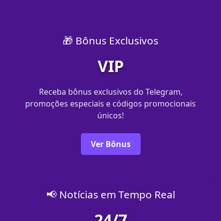
🎁 Bônus Exclusivos
VIP
Receba bônus exclusivos do Telegram,
promoções especiais e códigos promocionais
únicos!
Ver Bônus
📢 Notícias em Tempo Real
24/7