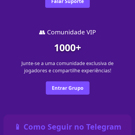
Falar Suporte
👥 Comunidade VIP
1000+
Junte-se a uma comunidade exclusiva de
jogadores e compartilhe experiências!
Entrar Grupo
📱 Como Seguir no Telegram