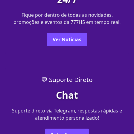
Fique por dentro de todas as novidades,
promoções e eventos da 777H5 em tempo real!
Ver Notícias
💬 Suporte Direto
Chat
Suporte direto via Telegram, respostas rápidas e
atendimento personalizado!