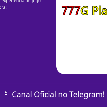
 experiência de jogo
ora!
📱 Canal Oficial no Telegram!