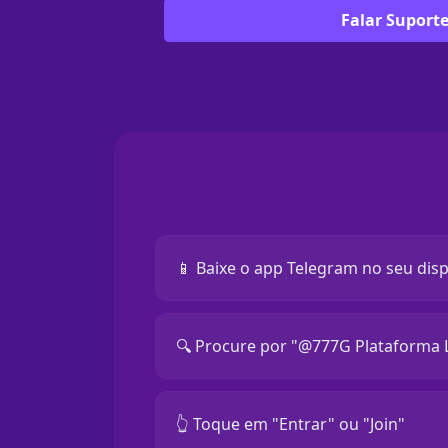
Falar Suport
📱 Baixe o app Telegram no seu disp
🔍 Procure por "@777G Plataforma L
👆 Toque em "Entrar" ou "Join"