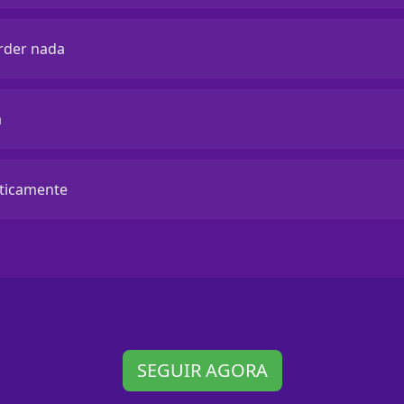
erder nada
a
aticamente
SEGUIR AGORA