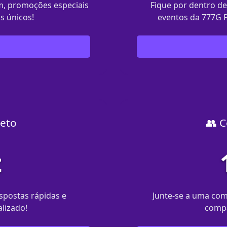
m, promoções especiais
Fique por dentro d
s únicos!
eventos da 777G 
reto
👥 
t
espostas rápidas e
Junte-se a uma com
lizado!
compa