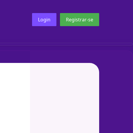
Login
Registrar-se