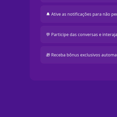
🔔 Ative as notificações para não p
💬 Participe das conversas e interaj
🎁 Receba bônus exclusivos autom