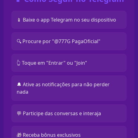
📱 Baixe o app Telegram no seu dispositivo
🔍 Procure por "@777G PagaOficial"
👆 Toque em "Entrar" ou "Join"
🔔 Ative as notificações para não perder
nada
💬 Participe das conversas e interaja
🎁 Receba bônus exclusivos