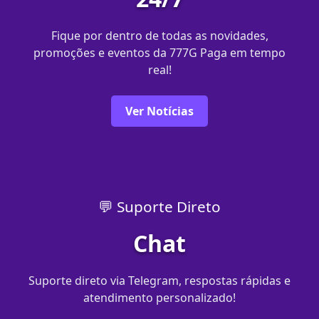
Fique por dentro de todas as novidades,
promoções e eventos da 777G Paga em tempo
real!
Ver Notícias
💬 Suporte Direto
Chat
Suporte direto via Telegram, respostas rápidas e
atendimento personalizado!