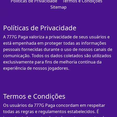
Políticas de Privacidade
Termos e Condições
Sitemap
Políticas de Privacidade
A 777G Paga valoriza a privacidade de seus usuários e
está empenhada em proteger todas as informações
pessoais fornecidas durante o uso de nossos canais de
comunicação. Todos os dados coletados são utilizados
exclusivamente para fins de melhoria contínua da
experiência de nossos jogadores.
Termos e Condições
Os usuários da 777G Paga concordam em respeitar
todas as regras e regulamentos estabelecidos. É