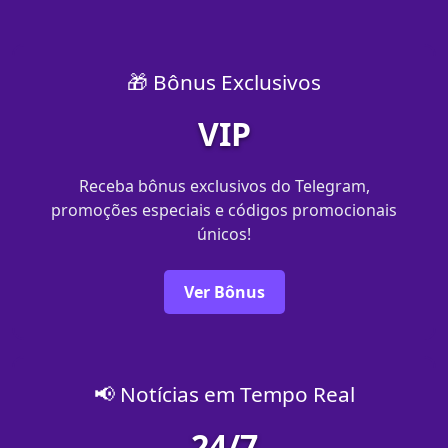
🎁 Bônus Exclusivos
VIP
Receba bônus exclusivos do Telegram,
promoções especiais e códigos promocionais
únicos!
Ver Bônus
📢 Notícias em Tempo Real
24/7