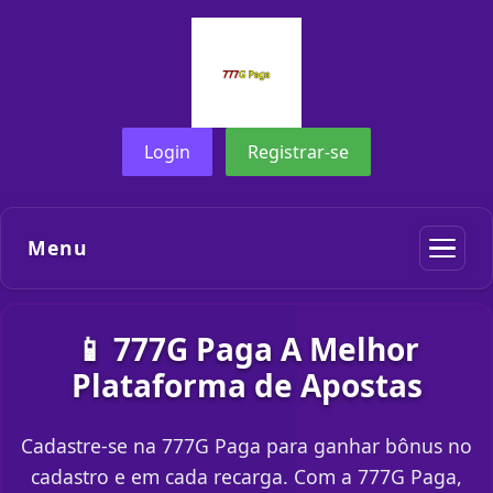
Login
Registrar-se
Menu
📱 777G Paga A Melhor
Plataforma de Apostas
Cadastre-se na 777G Paga para ganhar bônus no
cadastro e em cada recarga. Com a 777G Paga,