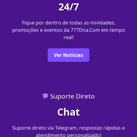
24/7
Fique por dentro de todas as novidades,
promoções e eventos da 777Dna.Com em tempo
real!
Ver Notícias
💬 Suporte Direto
Chat
Suporte direto via Telegram, respostas rápidas e
atendimento personalizado!