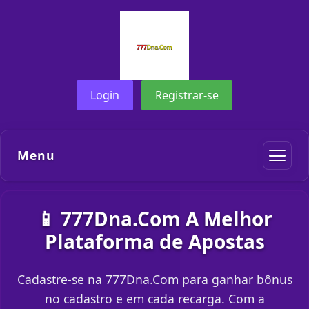
Login
Registrar-se
Menu
📱 777Dna.Com A Melhor
Plataforma de Apostas
Cadastre-se na 777Dna.Com para ganhar bônus
no cadastro e em cada recarga. Com a