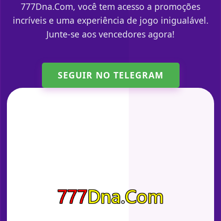
777Dna.Com, você tem acesso a promoções
incríveis e uma experiência de jogo inigualável.
Junte-se aos vencedores agora!
SEGUIR NO TELEGRAM