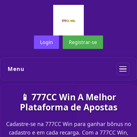
Login
Registrar-se
Menu
📱 777CC Win A Melhor
Plataforma de Apostas
Cadastre-se na 777CC Win para ganhar bônus no
cadastro e em cada recarga. Com a 777CC Win,