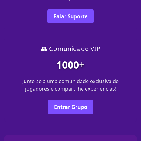
Falar Suporte
👥 Comunidade VIP
1000+
Junte-se a uma comunidade exclusiva de
jogadores e compartilhe experiências!
Entrar Grupo