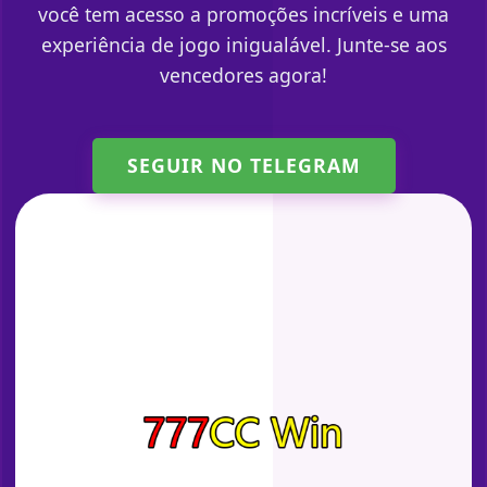
você tem acesso a promoções incríveis e uma
experiência de jogo inigualável. Junte-se aos
vencedores agora!
SEGUIR NO TELEGRAM