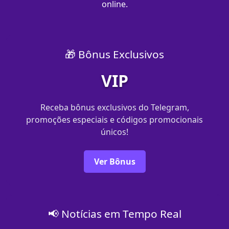
online.
🎁 Bônus Exclusivos
VIP
Receba bônus exclusivos do Telegram,
promoções especiais e códigos promocionais
únicos!
Ver Bônus
📢 Notícias em Tempo Real