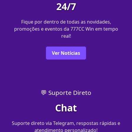
24/7
Fique por dentro de todas as novidades,
promoções e eventos da 777CC Win em tempo
real!
Ver Notícias
💬 Suporte Direto
Chat
Suporte direto via Telegram, respostas rápidas e
atendimento personalizado!