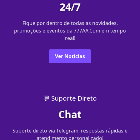
24/7
Fique por dentro de todas as novidades,
promoções e eventos da 777AA.Com em tempo
real!
Ver Notícias
💬 Suporte Direto
Chat
Suporte direto via Telegram, respostas rápidas e
atendimento personalizado!