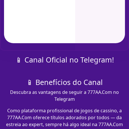
📱 Canal Oficial no Telegram!
📱 Benefícios do Canal
Descubra as vantagens de seguir a 777AA.Com no
Telegram
Como plataforma profissional de jogos de cassino, a
777AA.Com oferece títulos adorados por todos — da
estreia ao expert, sempre há algo ideal na 777AA.Com