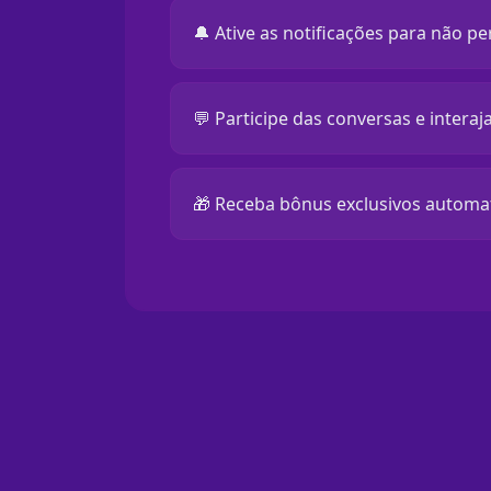
🔔 Ative as notificações para não p
💬 Participe das conversas e interaj
🎁 Receba bônus exclusivos autom