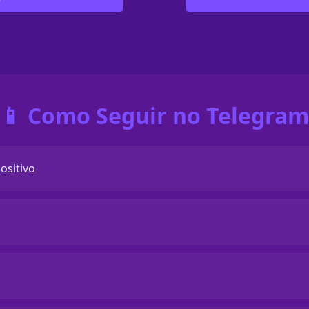
📱 Como Seguir no Telegram
ositivo