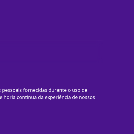
 pessoais fornecidas durante o uso de
elhoria contínua da experiência de nossos