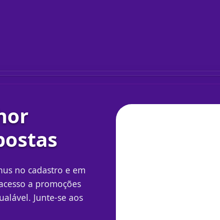
hor
postas
nus no cadastro e em
 acesso a promoções
ualável. Junte-se aos