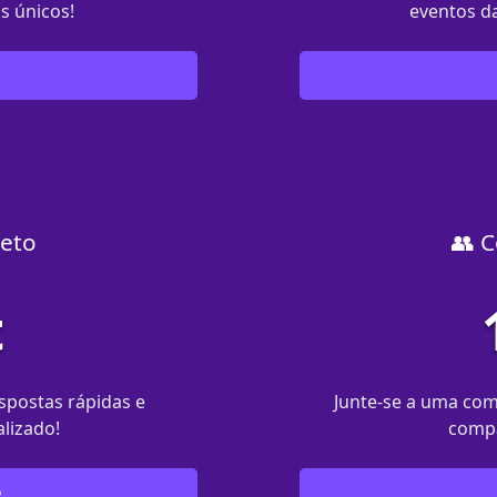
s únicos!
eventos d
reto
👥 
t
espostas rápidas e
Junte-se a uma com
lizado!
compa
e