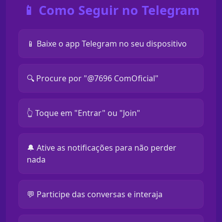
📱 Como Seguir no Telegram
📱 Baixe o app Telegram no seu dispositivo
🔍 Procure por "@7696 ComOficial"
👆 Toque em "Entrar" ou "Join"
🔔 Ative as notificações para não perder
nada
💬 Participe das conversas e interaja