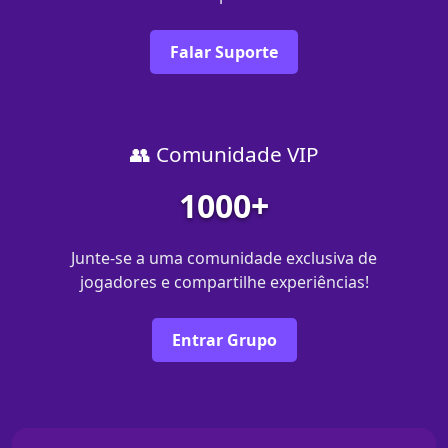
Falar Suporte
👥 Comunidade VIP
1000+
Junte-se a uma comunidade exclusiva de
jogadores e compartilhe experiências!
Entrar Grupo