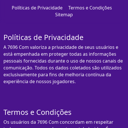
Políticas de Privacidade
Termos e Condições
Sitemap
Políticas de Privacidade
A 7696 Com valoriza a privacidade de seus usuários e
está empenhada em proteger todas as informações
pessoais fornecidas durante o uso de nossos canais de
comunicação. Todos os dados coletados são utilizados
exclusivamente para fins de melhoria contínua da
experiência de nossos jogadores.
Termos e Condições
Os usuários da 7696 Com concordam em respeitar