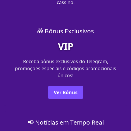
cassino.
🎁 Bônus Exclusivos
VIP
Receba bônus exclusivos do Telegram,
promoções especiais e códigos promocionais
únicos!
Ver Bônus
📢 Notícias em Tempo Real