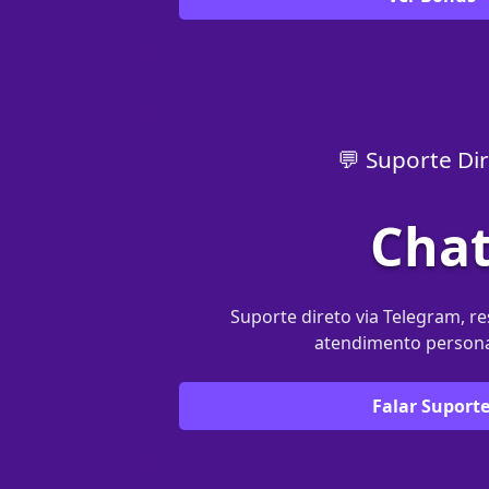
💬 Suporte Di
Cha
Suporte direto via Telegram, r
atendimento persona
Falar Suport