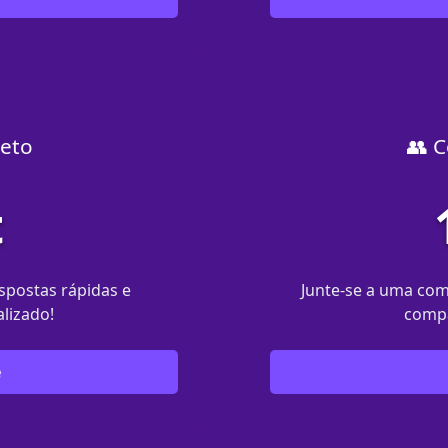
reto
👥 
t
espostas rápidas e
Junte-se a uma com
lizado!
compa
e