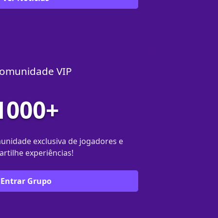
Comunidade VIP
1000+
unidade exclusiva de jogadores e
rtilhe experiências!
Entrar Grupo