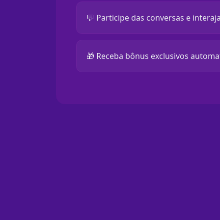
💬 Participe das conversas e interaj
🎁 Receba bônus exclusivos autom