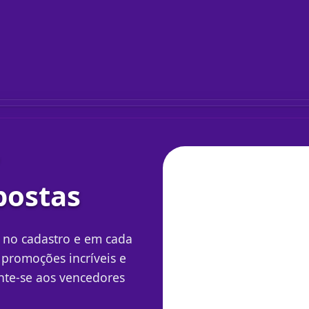
postas
 no cadastro e em cada
 promoções incríveis e
unte-se aos vencedores