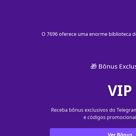
O 7696 oferece uma enorme biblioteca de 
🎁 Bônus Exclu
VIP
Receba bônus exclusivos do Telegra
e códigos promocionai
Ver Bônus