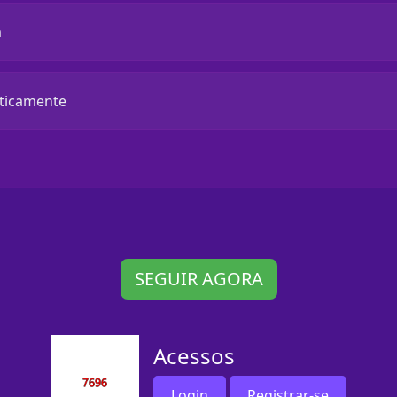
a
aticamente
SEGUIR AGORA
Acessos
Login
Registrar-se