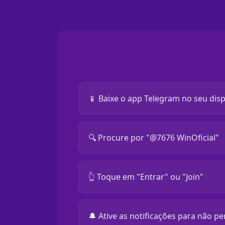
📱 Baixe o app Telegram no seu disp
🔍 Procure por "@7676 WinOficial"
👆 Toque em "Entrar" ou "Join"
🔔 Ative as notificações para não p