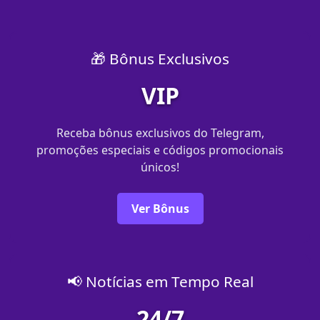
🎁 Bônus Exclusivos
VIP
Receba bônus exclusivos do Telegram,
promoções especiais e códigos promocionais
únicos!
Ver Bônus
📢 Notícias em Tempo Real
24/7