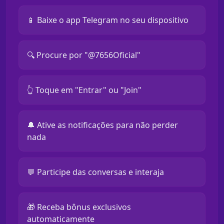
📱 Baixe o app Telegram no seu dispositivo
🔍 Procure por "@7656Oficial"
👆 Toque em "Entrar" ou "Join"
🔔 Ative as notificações para não perder
nada
💬 Participe das conversas e interaja
🎁 Receba bônus exclusivos
automaticamente