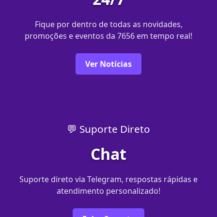
Fique por dentro de todas as novidades,
promoções e eventos da 7656 em tempo real!
Ver Notícias
💬 Suporte Direto
Chat
Suporte direto via Telegram, respostas rápidas e
atendimento personalizado!