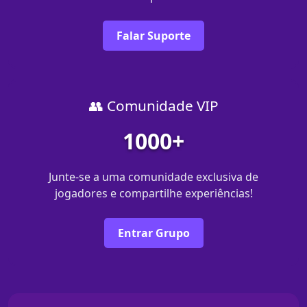
Falar Suporte
👥 Comunidade VIP
1000+
Junte-se a uma comunidade exclusiva de
jogadores e compartilhe experiências!
Entrar Grupo