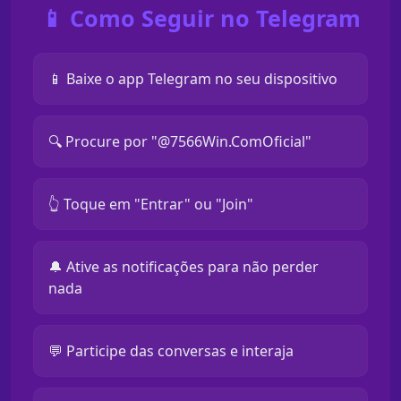
📱 Como Seguir no Telegram
📱 Baixe o app Telegram no seu dispositivo
🔍 Procure por "@7566Win.ComOficial"
👆 Toque em "Entrar" ou "Join"
🔔 Ative as notificações para não perder
nada
💬 Participe das conversas e interaja