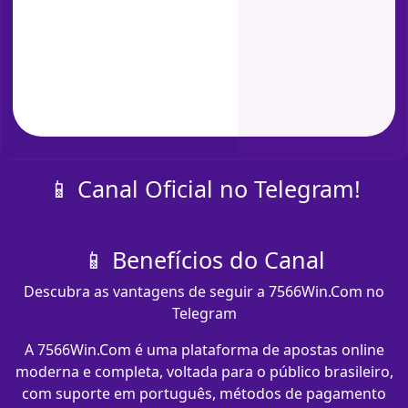
📱 Canal Oficial no Telegram!
📱 Benefícios do Canal
Descubra as vantagens de seguir a 7566Win.Com no
Telegram
A 7566Win.Com é uma plataforma de apostas online
moderna e completa, voltada para o público brasileiro,
com suporte em português, métodos de pagamento