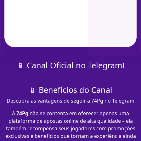
📱 Canal Oficial no Telegram!
📱 Benefícios do Canal
Descubra as vantagens de seguir a 74Pg no Telegram
A
74Pg
não se contenta em oferecer apenas uma
plataforma de apostas online de alta qualidade – ela
também recompensa seus jogadores com promoções
exclusivas e benefícios que tornam a experiência ainda