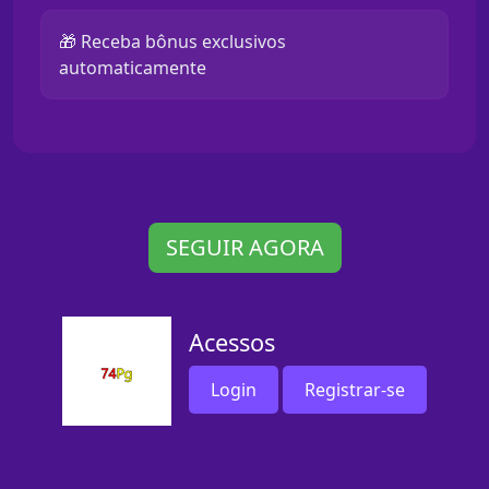
🎁 Receba bônus exclusivos
automaticamente
SEGUIR AGORA
Acessos
Login
Registrar-se