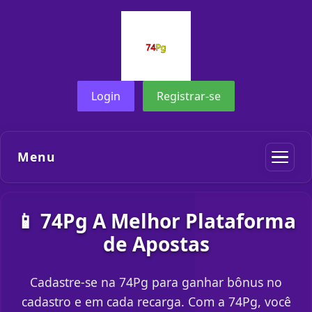
Login
Registrar-se
Menu
📱 74Pg A Melhor Plataforma
de Apostas
Cadastre-se na 74Pg para ganhar bônus no
cadastro e em cada recarga. Com a 74Pg, você