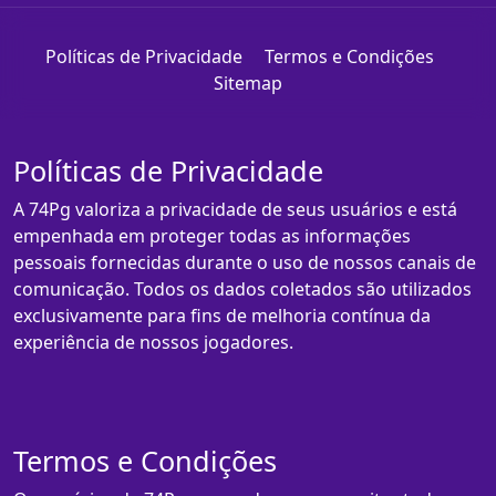
Políticas de Privacidade
Termos e Condições
Sitemap
Políticas de Privacidade
A 74Pg valoriza a privacidade de seus usuários e está
empenhada em proteger todas as informações
pessoais fornecidas durante o uso de nossos canais de
comunicação. Todos os dados coletados são utilizados
exclusivamente para fins de melhoria contínua da
experiência de nossos jogadores.
Termos e Condições