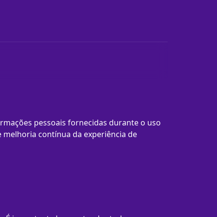
ormações pessoais fornecidas durante o uso
e melhoria contínua da experiência de