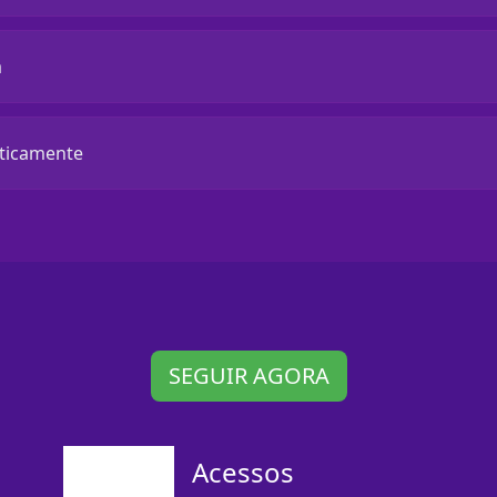
a
aticamente
SEGUIR AGORA
Acessos