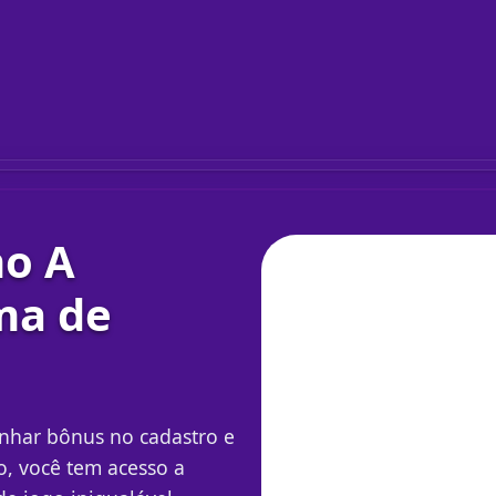
no A
ma de
nhar bônus no cadastro e
, você tem acesso a