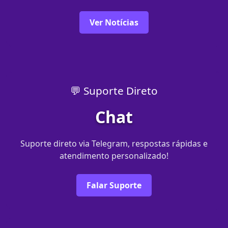
Ver Notícias
💬 Suporte Direto
Chat
Suporte direto via Telegram, respostas rápidas e
atendimento personalizado!
Falar Suporte