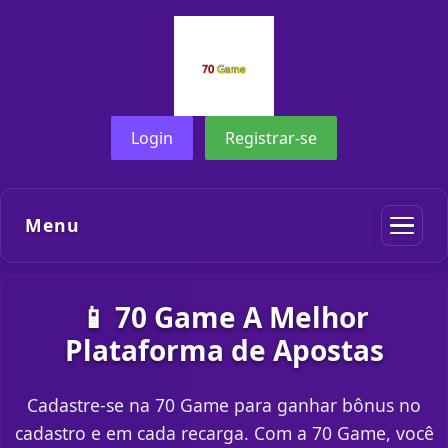
Login
Registrar-se
Menu
📱 70 Game A Melhor
Plataforma de Apostas
Cadastre-se na 70 Game para ganhar bônus no
cadastro e em cada recarga. Com a 70 Game, você