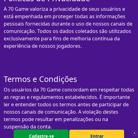
A 70 Game valoriza a privacidade de seus usuários e
está empenhada em proteger todas as informações
pessoais fornecidas durante o uso de nossos canais de
comunicação. Todos os dados coletados são utilizados
exclusivamente para fins de melhoria contínua da
experiência de nossos jogadores.
Termos e Condições
Os usuários da 70 Game concordam em respeitar todas
as regras e regulamentos estabelecidos. É importante
ler e entender todos os termos antes de participar de
nossos canais de comunicação. A violação destes
termos pode resultar em penalizações ou na
suspensão da conta.
X
Cadastre-se
Entrar