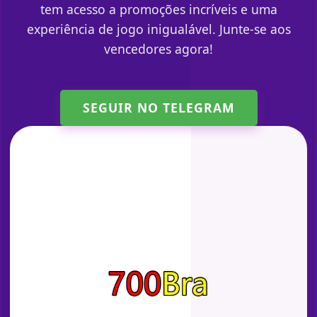
tem acesso a promoções incríveis e uma
experiência de jogo inigualável. Junte-se aos
vencedores agora!
SEGUIR NO TELEGRAM