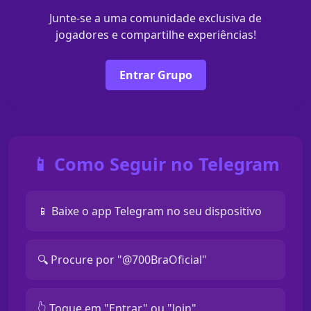
Junte-se a uma comunidade exclusiva de
jogadores e compartilhe experiências!
Entrar Grupo
📱 Como Seguir no Telegram
📱 Baixe o app Telegram no seu dispositivo
🔍 Procure por "@700BraOficial"
👆 Toque em "Entrar" ou "Join"