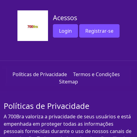
Acessos
Login
Registrar-se
Políticas de Privacidade
Termos e Condições
Sitemap
Políticas de Privacidade
A 700Bra valoriza a privacidade de seus usuários e está
empenhada em proteger todas as informações
pessoais fornecidas durante o uso de nossos canais de