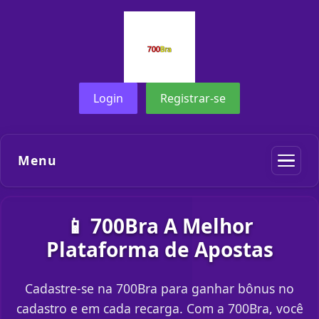
Login
Registrar-se
Menu
📱 700Bra A Melhor
Plataforma de Apostas
Cadastre-se na 700Bra para ganhar bônus no
cadastro e em cada recarga. Com a 700Bra, você