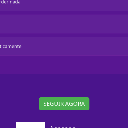
erder nada
a
aticamente
SEGUIR AGORA