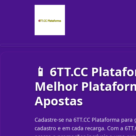
📱 6TT.CC Plataf
Melhor Platafor
Apostas
Cadastre-se na 6TT.CC Plataforma para
cadastro e em cada recarga. Com a 6TT.