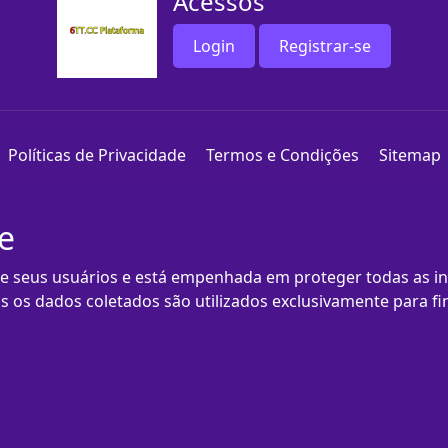
Acessos
Login
Registrar-se
Políticas de Privacidade
Termos e Condições
Sitemap
de
 de seus usuários e está empenhada em proteger todas as 
 os dados coletados são utilizados exclusivamente para fi