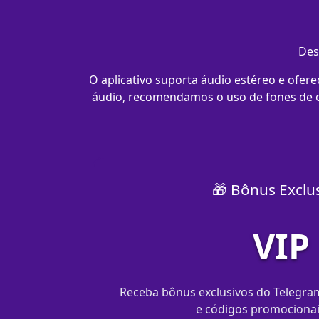
Des
O aplicativo suporta áudio estéreo e ofer
áudio, recomendamos o uso de fones de ou
🎁 Bônus Exclu
VIP
Receba bônus exclusivos do Telegra
e códigos promocionai