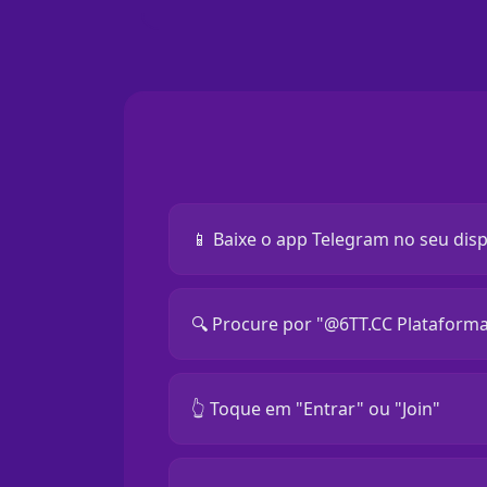
📱 Baixe o app Telegram no seu disp
🔍 Procure por "@6TT.CC Plataforma
👆 Toque em "Entrar" ou "Join"