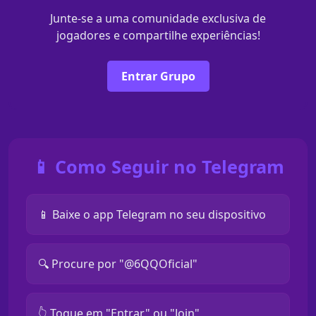
Junte-se a uma comunidade exclusiva de
jogadores e compartilhe experiências!
Entrar Grupo
📱 Como Seguir no Telegram
📱 Baixe o app Telegram no seu dispositivo
🔍 Procure por "@6QQOficial"
👆 Toque em "Entrar" ou "Join"