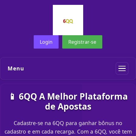
Login
Registrar-se
Menu
📱 6QQ A Melhor Plataforma
de Apostas
Cadastre-se na 6QQ para ganhar bônus no
cadastro e em cada recarga. Com a 6QQ, você tem