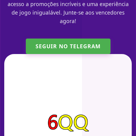
acesso a promoções incríveis e uma experiência
de jogo inigualável. Junte-se aos vencedores
agora!
SEGUIR NO TELEGRAM